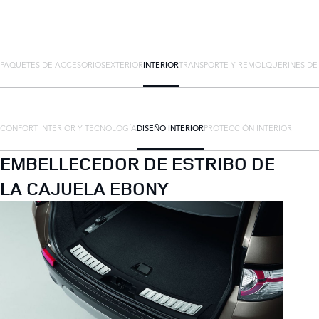
PAQUETES DE ACCESORIOS
EXTERIOR
INTERIOR
TRANSPORTE Y REMOLQUE
RINES D
CONFORT INTERIOR Y TECNOLOGÍA
DISEÑO INTERIOR
PROTECCIÓN INTERIOR
EMBELLECEDOR DE ESTRIBO DE
LA CAJUELA EBONY