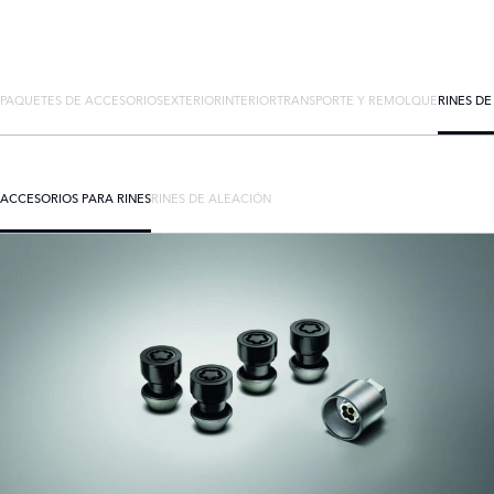
PAQUETES DE ACCESORIOS
EXTERIOR
INTERIOR
TRANSPORTE Y REMOLQUE
RINES D
ACCESORIOS PARA RINES
RINES DE ALEACIÓN