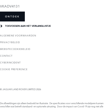
VKADV4131
ONTDEK
TOEVOEGEN AAN HET VERLANGLIJSTJE
ALGEMENE VOORWAARDEN
PRIVACYBELEID
WEBSITECOOKIEBELEID
CONTACT
CYBERINCIDENT
COOKIE PREFERENCE
© JAGUAR LAND ROVER LIMITED 2026
De afbeeldingen zijn alleen bedoeld ter illustratie. De specificaties voor verschillende modeljaren kunnen
verschillen wat betreft standaard- en optionele uitrusting. Door de impact van Covid-19 zijn nog niet alle