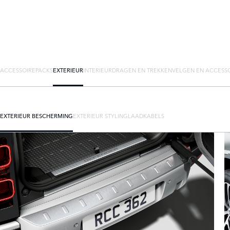
ACCESSOIREPACKS
EXTERIEUR
INTERIEUR
DRAGEN EN TREKKEN
VELGEN EN ACCESS
EXTERIEUR BESCHERMING
EXTERIEUR STYLING
LAADKABELS