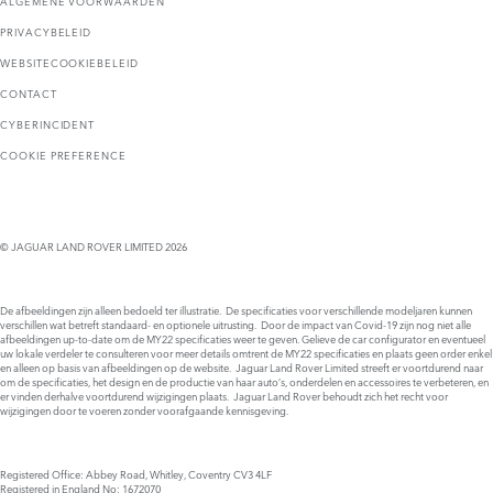
ALGEMENE VOORWAARDEN
PRIVACYBELEID
WEBSITECOOKIEBELEID
CONTACT
CYBERINCIDENT
COOKIE PREFERENCE
© JAGUAR LAND ROVER LIMITED 2026
De afbeeldingen zijn alleen bedoeld ter illustratie. De specificaties voor verschillende modeljaren kunnen
verschillen wat betreft standaard- en optionele uitrusting. Door de impact van Covid-19 zijn nog niet alle
afbeeldingen up-to-date om de MY22 specificaties weer te geven. Gelieve de car configurator en eventueel
uw lokale verdeler te consulteren voor meer details omtrent de MY22 specificaties en plaats geen order enkel
en alleen op basis van afbeeldingen op de website. Jaguar Land Rover Limited streeft er voortdurend naar
om de specificaties, het design en de productie van haar auto’s, onderdelen en accessoires te verbeteren, en
er vinden derhalve voortdurend wijzigingen plaats. Jaguar Land Rover behoudt zich het recht voor
wijzigingen door te voeren zonder voorafgaande kennisgeving.
Registered Office: Abbey Road, Whitley, Coventry CV3 4LF
Registered in England No: 1672070