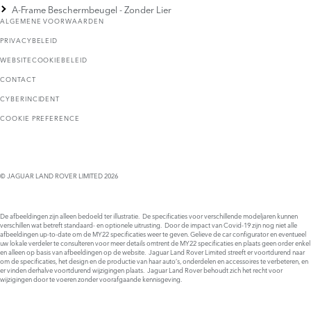
A-Frame Beschermbeugel - Zonder Lier
ALGEMENE VOORWAARDEN
PRIVACYBELEID
WEBSITECOOKIEBELEID
CONTACT
CYBERINCIDENT
COOKIE PREFERENCE
© JAGUAR LAND ROVER LIMITED 2026
De afbeeldingen zijn alleen bedoeld ter illustratie. De specificaties voor verschillende modeljaren kunnen
verschillen wat betreft standaard- en optionele uitrusting. Door de impact van Covid-19 zijn nog niet alle
afbeeldingen up-to-date om de MY22 specificaties weer te geven. Gelieve de car configurator en eventueel
uw lokale verdeler te consulteren voor meer details omtrent de MY22 specificaties en plaats geen order enkel
en alleen op basis van afbeeldingen op de website. Jaguar Land Rover Limited streeft er voortdurend naar
om de specificaties, het design en de productie van haar auto’s, onderdelen en accessoires te verbeteren, en
er vinden derhalve voortdurend wijzigingen plaats. Jaguar Land Rover behoudt zich het recht voor
wijzigingen door te voeren zonder voorafgaande kennisgeving.