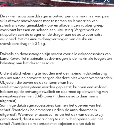
De ski- en snowboarddrager is ontworpen om maximaal vier paar
ski's of twee snowboards mee te nemen en is voorzien van
schuifrails voor gemakkelijk op- en afladen. Een rubber greep
voorkomt krassen en schade aan uitrusting. Vergrendelt de
skispullen aan de drager en de drager aan de auto voor extra
veiligheid. Het maximum draagvermogen van de ski- en
snowboarddrager is 36 kg.
Dakrails en dwarsstangen zijn vereist voor alle dakaccessoires van
Land Rover. Het maximale laadvermogen is de maximale toegelaten
belasting van het dakaccessoire.
U dient altijd rekening te houden met de maximum dakbelasting
van uw auto en ervoor te zorgen dat deze niet wordt overschreden.
Objecten die boven de dakantenne van het
satellietnavigatiesysteem worden geplaatst, kunnen een invloed
hebben op de ontvangstkwaliteit en daarmee op de werking van
navigatiesysteem en DAB-tuner (indien de auto daarmee is
uitgerust).
Sommige dakdrageraccessoires kunnen het openen van het
schuif-/kanteldak belemmeren (indien de auto daarmee is
uitgerust). Wanneer er accessoires op het dak van de auto zijn
gemonteerd, dient u voorzichtig te zijn bij het openen van het
schuif-/kanteldak om contact met objecten op het dak te
voorkomen.