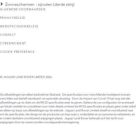
Zonneschermen – zijruiten (derde zitrij)
ALGEMENE VOORWAARDEN
PRIVACYBELEID
WEBSITECOOKIEBELEID
CONTACT
CYBERINCIDENT
COOKIE PREFERENCE
© JAGUAR LAND ROVER LIMITED 2026
De afbeeldingen zijn alleen bedoeld ter illustratie. De specificaties voor verschillende modeljaren kunnen
verschillen wat betreft standaard- en optionele uitrusting. Door de impact van Covid-19 zijn nog niet alle
afbeeldingen up-to-date om de MY22 specificaties weer te geven. Gelieve de car configurator en eventueel
uw lokale verdeler te consulteren voor meer details omtrent de MY22 specificaties en plaats geen order enkel
en alleen op basis van afbeeldingen op de website. Jaguar Land Rover Limited streeft er voortdurend naar
om de specificaties, het design en de productie van haar auto’s, onderdelen en accessoires te verbeteren, en
er vinden derhalve voortdurend wijzigingen plaats. Jaguar Land Rover behoudt zich het recht voor
wijzigingen door te voeren zonder voorafgaande kennisgeving.