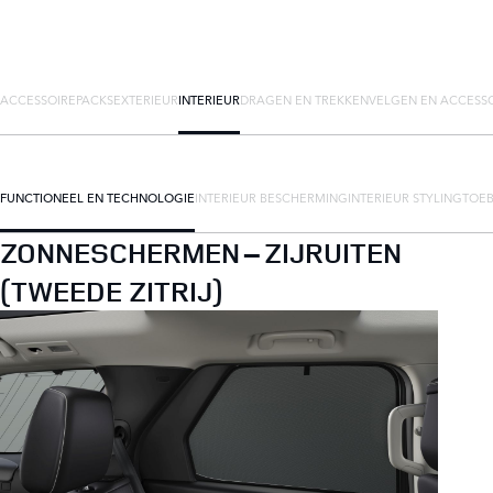
ACCESSOIREPACKS
EXTERIEUR
INTERIEUR
DRAGEN EN TREKKEN
VELGEN EN ACCESS
FUNCTIONEEL EN TECHNOLOGIE
INTERIEUR BESCHERMING
INTERIEUR STYLING
TOEB
ZONNESCHERMEN – ZIJRUITEN
(TWEEDE ZITRIJ)