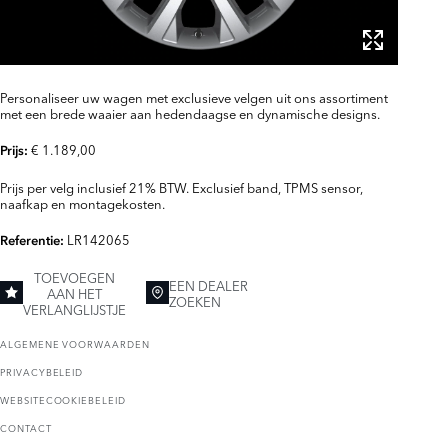
Personaliseer uw wagen met exclusieve velgen uit ons assortiment
met een brede waaier aan hedendaagse en dynamische designs.
€ 1.189,00
Prijs:
Prijs per velg inclusief 21% BTW. Exclusief band, TPMS sensor,
naafkap en montagekosten.
LR142065
Referentie:
TOEVOEGEN
EEN DEALER
AAN HET
ZOEKEN
VERLANGLIJSTJE
ALGEMENE VOORWAARDEN
PRIVACYBELEID
WEBSITECOOKIEBELEID
CONTACT