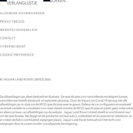
ZOEKEN
VERLANGLIJSTJE
ALGEMENE VOORWAARDEN
PRIVACYBELEID
WEBSITECOOKIEBELEID
CONTACT
CYBERINCIDENT
COOKIE PREFERENCE
© JAGUAR LAND ROVER LIMITED 2026
De afbeeldingen zijn alleen bedoeld ter illustratie. De specificaties voor verschillende modeljaren kunnen
verschillen wat betreft standaard- en optionele uitrusting. Door de impact van Covid-19 zijn nog niet alle
afbeeldingen up-to-date om de MY22 specificaties weer te geven. Gelieve de car configurator en eventueel
uw lokale verdeler te consulteren voor meer details omtrent de MY22 specificaties en plaats geen order enkel
en alleen op basis van afbeeldingen op de website. Jaguar Land Rover Limited streeft er voortdurend naar
om de specificaties, het design en de productie van haar auto’s, onderdelen en accessoires te verbeteren, en
er vinden derhalve voortdurend wijzigingen plaats. Jaguar Land Rover behoudt zich het recht voor
wijzigingen door te voeren zonder voorafgaande kennisgeving.