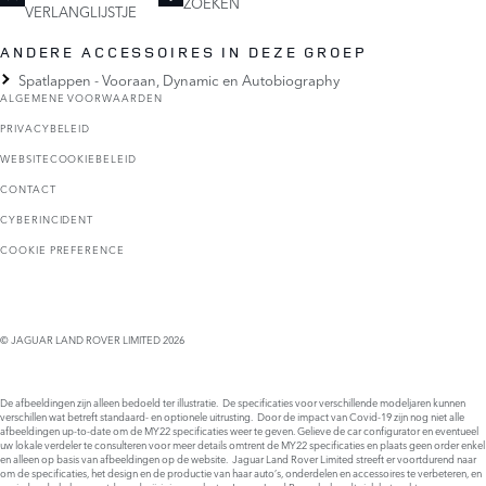
ZOEKEN
VERLANGLIJSTJE
ANDERE ACCESSOIRES IN DEZE GROEP
Spatlappen - Vooraan, Dynamic en Autobiography
ALGEMENE VOORWAARDEN
PRIVACYBELEID
WEBSITECOOKIEBELEID
CONTACT
CYBERINCIDENT
COOKIE PREFERENCE
© JAGUAR LAND ROVER LIMITED 2026
De afbeeldingen zijn alleen bedoeld ter illustratie. De specificaties voor verschillende modeljaren kunnen
verschillen wat betreft standaard- en optionele uitrusting. Door de impact van Covid-19 zijn nog niet alle
afbeeldingen up-to-date om de MY22 specificaties weer te geven. Gelieve de car configurator en eventueel
uw lokale verdeler te consulteren voor meer details omtrent de MY22 specificaties en plaats geen order enkel
en alleen op basis van afbeeldingen op de website. Jaguar Land Rover Limited streeft er voortdurend naar
om de specificaties, het design en de productie van haar auto’s, onderdelen en accessoires te verbeteren, en