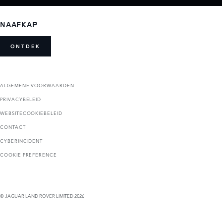
NAAFKAP
ONTDEK
ALGEMENE VOORWAARDEN
PRIVACYBELEID
WEBSITECOOKIEBELEID
CONTACT
CYBERINCIDENT
COOKIE PREFERENCE
© JAGUAR LAND ROVER LIMITED 2026