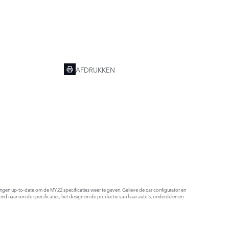
AFDRUKKEN
ldingen up-to-date om de MY22 specificaties weer te geven. Gelieve de car configurator en
end naar om de specificaties, het design en de productie van haar auto’s, onderdelen en