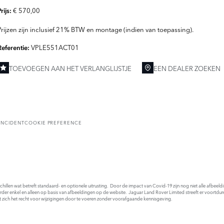
€ 570,00
Prijs:
Prijzen zijn inclusief 21% BTW en montage (indien van toepassing).
VPLE551ACT01
Referentie:
TOEVOEGEN AAN HET VERLANGLIJSTJE
EEN DEALER ZOEKEN
INCIDENT
COOKIE PREFERENCE
rschillen wat betreft standaard- en optionele uitrusting. Door de impact van Covid-19 zijn nog niet alle afbee
order enkel en alleen op basis van afbeeldingen op de website. Jaguar Land Rover Limited streeft er voortdur
t zich het recht voor wijzigingen door te voeren zonder voorafgaande kennisgeving.