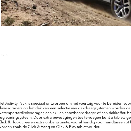
OIRES
Het Activity Pack is speciaal ontworpen om het voertuig voor te bereiden voor 
dwarsdragers op het dak kan een selectie van dakdraagsystemen worden gem
watersportartikelendrager, een ski- en snowboarddrager of een dakkoffer. He
rugleuningsysteem. Door extra bevestigingen toe te voegen kunt u tablets g
Click & Hook creëren extra opbergruimte, vooral handig voor handtassen of
worden zoals de Click & Hang en Click & Play tablethouder.