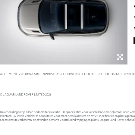
ALGEMENE VOORWAARDEN
PRIVACYBELEID
WEBSITECOOKIEBELEID
CONTACT
CYBER
© JAGUAR LAND ROVER LIMITED 2026
De afbeeldingen zijn alleen bedoeld ter illustratie. De specificaties voor verschillende modeljaren kunnen ve
eventueel uw lokale verdeler te consulteren voor meer details omtrent de MY22 specificaties en plaats geen 
accessoires te verbeteren, en er vinden derhalve voortdurend wijzigingen plaats. Jaguar Land Rover behoud