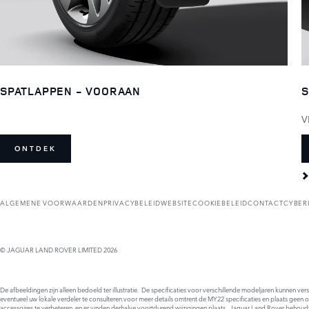
SPATLAPPEN - VOORAAN
S
V
ONTDEK
ALGEMENE VOORWAARDEN
PRIVACYBELEID
WEBSITECOOKIEBELEID
CONTACT
CYBER
© JAGUAR LAND ROVER LIMITED 2026
De afbeeldingen zijn alleen bedoeld ter illustratie. De specificaties voor verschillende modeljaren kunnen ve
eventueel uw lokale verdeler te consulteren voor meer details omtrent de MY22 specificaties en plaats geen 
accessoires te verbeteren, en er vinden derhalve voortdurend wijzigingen plaats. Jaguar Land Rover behoud