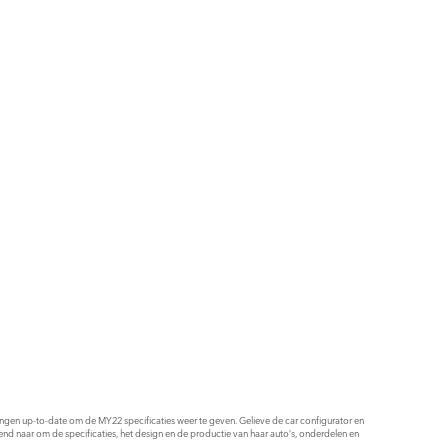
ldingen up-to-date om de MY22 specificaties weer te geven. Gelieve de car configurator en
end naar om de specificaties, het design en de productie van haar auto’s, onderdelen en