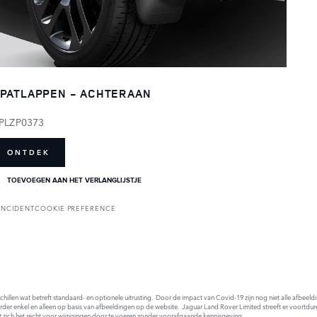
PATLAPPEN - ACHTERAAN
PLZP0373
ONTDEK
TOEVOEGEN AAN HET VERLANGLIJSTJE
INCIDENT
COOKIE PREFERENCE
rschillen wat betreft standaard- en optionele uitrusting. Door de impact van Covid-19 zijn nog niet alle afbee
order enkel en alleen op basis van afbeeldingen op de website. Jaguar Land Rover Limited streeft er voortdur
t zich het recht voor wijzigingen door te voeren zonder voorafgaande kennisgeving.