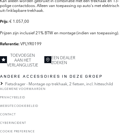
Kan alleen worden gebruikt in combinatie met een trekhaak en 13-
polige contactdoos. Alleen van toepassing op auto's met elektrisch
uit-/inklapbare trekhaak.
€ 1.057,00
Prijs:
Prijzen zijn inclusief 21% BTW en montage (indien van toepassing).
VPLYR0199
Referentie:
TOEVOEGEN
EEN DEALER
AAN HET
ZOEKEN
VERLANGLIJSTJE
ANDERE ACCESSOIRES IN DEZE GROEP
Fietsdrager - Montage op trekhaak, 2 fietsen, incl. hitteschild
ALGEMENE VOORWAARDEN
PRIVACYBELEID
WEBSITECOOKIEBELEID
CONTACT
CYBERINCIDENT
COOKIE PREFERENCE