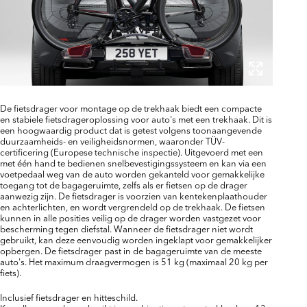
De fietsdrager voor montage op de trekhaak biedt een compacte
en stabiele fietsdrageroplossing voor auto's met een trekhaak. Dit is
een hoogwaardig product dat is getest volgens toonaangevende
duurzaamheids- en veiligheidsnormen, waaronder TÜV-
certificering (Europese technische inspectie). Uitgevoerd met een
met één hand te bedienen snelbevestigingssysteem en kan via een
voetpedaal weg van de auto worden gekanteld voor gemakkelijke
toegang tot de bagageruimte, zelfs als er fietsen op de drager
aanwezig zijn. De fietsdrager is voorzien van kentekenplaathouder
en achterlichten, en wordt vergrendeld op de trekhaak. De fietsen
kunnen in alle posities veilig op de drager worden vastgezet voor
bescherming tegen diefstal. Wanneer de fietsdrager niet wordt
gebruikt, kan deze eenvoudig worden ingeklapt voor gemakkelijker
opbergen. De fietsdrager past in de bagageruimte van de meeste
auto's. Het maximum draagvermogen is 51 kg (maximaal 20 kg per
fiets).
Inclusief fietsdrager en hitteschild.