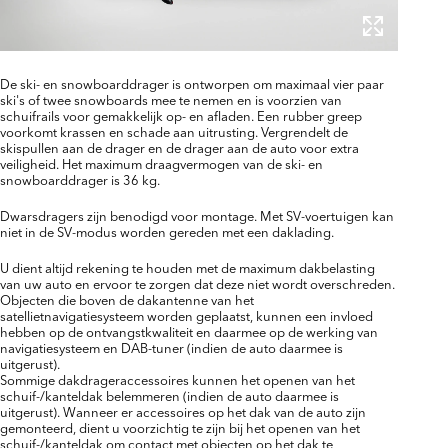
De ski- en snowboarddrager is ontworpen om maximaal vier paar
ski's of twee snowboards mee te nemen en is voorzien van
schuifrails voor gemakkelijk op- en afladen. Een rubber greep
voorkomt krassen en schade aan uitrusting. Vergrendelt de
skispullen aan de drager en de drager aan de auto voor extra
veiligheid. Het maximum draagvermogen van de ski- en
snowboarddrager is 36 kg.
Dwarsdragers zijn benodigd voor montage. Met SV-voertuigen kan
niet in de SV-modus worden gereden met een daklading.
U dient altijd rekening te houden met de maximum dakbelasting
van uw auto en ervoor te zorgen dat deze niet wordt overschreden.
Objecten die boven de dakantenne van het
satellietnavigatiesysteem worden geplaatst, kunnen een invloed
hebben op de ontvangstkwaliteit en daarmee op de werking van
navigatiesysteem en DAB-tuner (indien de auto daarmee is
uitgerust).
Sommige dakdrageraccessoires kunnen het openen van het
schuif-/kanteldak belemmeren (indien de auto daarmee is
uitgerust). Wanneer er accessoires op het dak van de auto zijn
gemonteerd, dient u voorzichtig te zijn bij het openen van het
schuif-/kanteldak om contact met objecten op het dak te