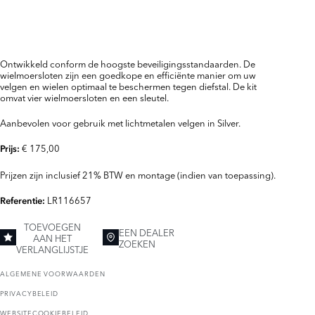
Ontwikkeld conform de hoogste beveiligingsstandaarden. De
wielmoersloten zijn een goedkope en efficiënte manier om uw
velgen en wielen optimaal te beschermen tegen diefstal. De kit
omvat vier wielmoersloten en een sleutel.
Aanbevolen voor gebruik met lichtmetalen velgen in Silver.
€ 175,00
Prijs:
Prijzen zijn inclusief 21% BTW en montage (indien van toepassing).
LR116657
Referentie:
TOEVOEGEN
EEN DEALER
AAN HET
ZOEKEN
VERLANGLIJSTJE
ALGEMENE VOORWAARDEN
PRIVACYBELEID
WEBSITECOOKIEBELEID