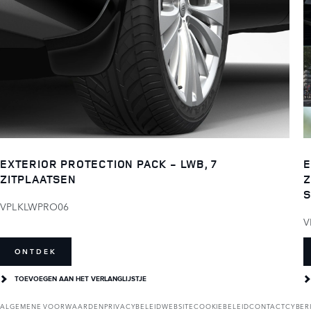
EXTERIOR PROTECTION PACK - LWB, 7
E
ZITPLAATSEN
Z
S
VPLKLWPRO06
V
ONTDEK
TOEVOEGEN AAN HET VERLANGLIJSTJE
ALGEMENE VOORWAARDEN
PRIVACYBELEID
WEBSITECOOKIEBELEID
CONTACT
CYBER