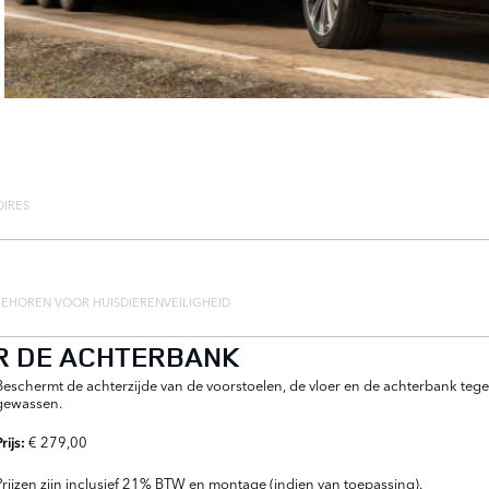
OIRES
EHOREN VOOR HUISDIEREN
VEILIGHEID
R DE ACHTERBANK
Beschermt de achterzijde van de voorstoelen, de vloer en de achterbank teg
gewassen.
€ 279,00
Prijs:
Prijzen zijn inclusief 21% BTW en montage (indien van toepassing).