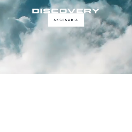
AKCESORIA
POLITYKA PRYWATNOŚCI
POLITYKA COOKIES
SKONTAKTUJ SIĘ Z NAMI
CYBER INCYDENT
© JAGUAR LAND ROVER LIMITED 2026