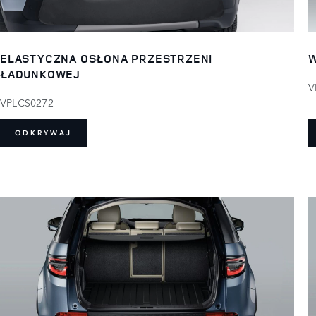
ELASTYCZNA OSŁONA PRZESTRZENI
W
ŁADUNKOWEJ
V
VPLCS0272
ODKRYWAJ