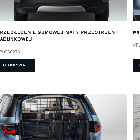
RZEDŁUŻENIE GUMOWEJ MATY PRZESTRZENI
PR
ŁADUNKOWEJ
VP
PLCS0273
ODKRYWAJ