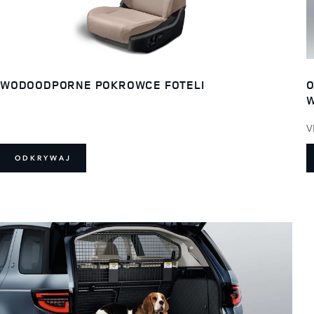
WODOODPORNE POKROWCE FOTELI
O
W
V
ODKRYWAJ