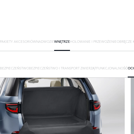
PAKIETY AKCESORIÓW
NADWOZIE
WNĘTRZE
HOLOWANIE I PRZEWOŻENIE
OBRĘCZE K
BEZPIECZEŃSTWO
BEZPIECZEŃSTWO I TRANSPORT ZWIERZĄT
FUNKCJONALNOŚĆ
OC