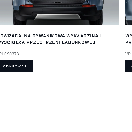
DWRACALNA DYWANIKOWA WYKŁADZINA I
WY
YŚCIÓŁKA PRZESTRZENI ŁADUNKOWEJ
PR
PLCS0373
VP
ODKRYWAJ