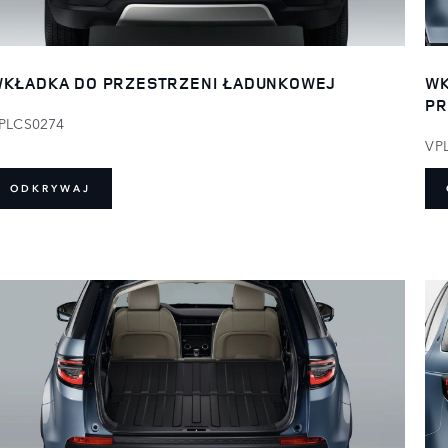
KŁADKA DO PRZESTRZENI ŁADUNKOWEJ
WK
PR
PLCS0274
VP
ODKRYWAJ