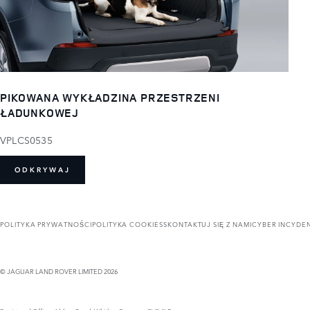
PIKOWANA WYKŁADZINA PRZESTRZENI
ŁADUNKOWEJ
VPLCS0535
ODKRYWAJ
POLITYKA PRYWATNOŚCI
POLITYKA COOKIES
SKONTAKTUJ SIĘ Z NAMI
CYBER INCYDE
© JAGUAR LAND ROVER LIMITED 2026