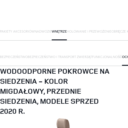
PAKIETY AKCESORIÓW
NADWOZIE
WNĘTRZE
HOLOWANIE I PRZEWOŻENIE
OBRĘCZE K
BEZPIECZEŃSTWO
BEZPIECZEŃSTWO I TRANSPORT ZWIERZĄT
FUNKCJONALNOŚĆ
OC
WODOODPORNE POKROWCE NA
SIEDZENIA - KOLOR
MIGDAŁOWY, PRZEDNIE
SIEDZENIA, MODELE SPRZED
2020 R.