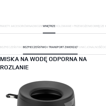
PAKIETY AKCESORIÓW
NADWOZIE
WNĘTRZE
HOLOWANIE I PRZEWOŻENIE
OBRĘCZE K
BEZPIECZEŃSTWO
BEZPIECZEŃSTWO I TRANSPORT ZWIERZĄT
FUNKCJONALNOŚĆ
O
MISKA NA WODĘ ODPORNA NA
ROZLANIE