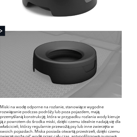
Miski na wodę odporne na rozlanie, stanowiące wygodne
rozwiązanie podczas podróży lub poza pojazdem, mają
przemyślaną konstrukcję, która w przypadku rozlania wody kieruje
ją z powrotem do środka miski, dzięki czemu idealnie nadają się dla
właścicieli, którzy regularnie przewożą psy lub inne zwierzęta w
swoich pojazdach. Miska posiada otwartą przestrzeń, dzięki czemu
zwierzę może pić wodę przez cały czas, antypoślizgową gumową