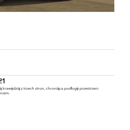
21
krawędzią z trzech stron, chroniąca podłogę przestrzeni
eniem.