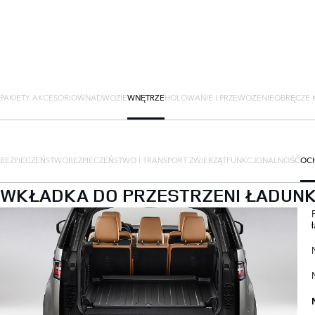
PAKIETY AKCESORIÓW
NADWOZIE
WNĘTRZE
HOLOWANIE I PRZEWOŻENIE
OBRĘCZE K
BEZPIECZEŃSTWO
BEZPIECZEŃSTWO I TRANSPORT ZWIERZĄT
FUNKCJONALNOŚĆ
OC
WKŁADKA DO PRZESTRZENI ŁADUNK