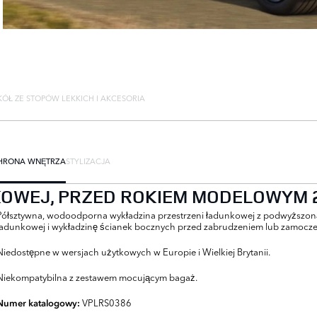
ÓŁ ZE STOPÓW LEKKICH I AKCESORIA
HRONA WNĘTRZA
STYLIZACJA
OWEJ, PRZED ROKIEM MODELOWYM 
Półsztywna, wodoodporna wykładzina przestrzeni ładunkowej z podwyższoną 
ładunkowej i wykładzinę ścianek bocznych przed zabrudzeniem lub zamocz
Niedostępne w wersjach użytkowych w Europie i Wielkiej Brytanii.
Niekompatybilna z zestawem mocującym bagaż.
VPLRS0386
Numer katalogowy: