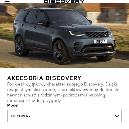
AKCESORIA DISCOVERY
Podkreśl wyjątkowy charakter swojego Discovery. Dzięki
oryginalnym akcesoriom, zaprojektowanym by doskonale
harmonizować z rodzinnymi podróżami i wspólną
radością z każdej przygody.
Model
DISCOVERY