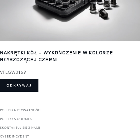
NAKRĘTKI KÓŁ - WYKOŃCZENIE W KOLORZE
BŁYSZCZĄCEJ CZERNI
VPLGW0169
ODKRYWAJ
POLITYKA PRYWATNOŚCI
POLITYKA COOKIES
SKONTAKTUJ SIĘ Z NAMI
CYBER INCYDENT