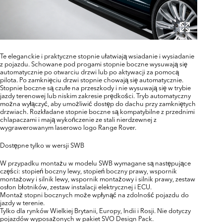
Te eleganckie i praktyczne stopnie ułatwiają wsiadanie i wysiadanie
z pojazdu. Schowane pod progami stopnie boczne wysuwają się
automatycznie po otwarciu drzwi lub po aktywacji za pomocą
pilota. Po zamknięciu drzwi stopnie chowają się automatycznie.
Stopnie boczne są czułe na przeszkody i nie wysuwają się w trybie
jazdy terenowej lub niskim zakresie prędkości. Tryb automatyczny
można wyłączyć, aby umożliwić dostęp do dachu przy zamkniętych
drzwiach. Rozkładane stopnie boczne są kompatybilne z przednimi
chlapaczami i mają wykończenie ze stali nierdzewnej z
wygrawerowanym laserowo logo Range Rover.
Dostępne tylko w wersji SWB
W przypadku montażu w modelu SWB wymagane są następujące
części: stopień boczny lewy, stopień boczny prawy, wspornik
montażowy i silnik lewy, wspornik montażowy i silnik prawy, zestaw
osłon błotników, zestaw instalacji elektrycznej i ECU.
Montaż stopni bocznych może wpłynąć na zdolność pojazdu do
jazdy w terenie.
Tylko dla rynków Wielkiej Brytanii, Europy, Indii i Rosji. Nie dotyczy
pojazdów wyposażonych w pakiet SVO Design Pack.