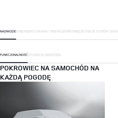
NADWOZIE
WNĘTRZE
HOLOWANIE I PRZEWOŻENIE
OBRĘCZE KÓŁ ZE STOPÓW LEKKI
FUNKCJONALNOŚĆ
STYLIZACJA NADWOZIA
POKROWIEC NA SAMOCHÓD NA
KAŻDĄ POGODĘ