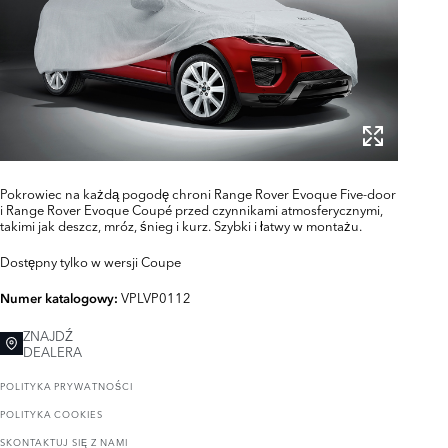
Pokrowiec na każdą pogodę chroni Range Rover Evoque Five-door
i Range Rover Evoque Coupé przed czynnikami atmosferycznymi,
takimi jak deszcz, mróz, śnieg i kurz. Szybki i łatwy w montażu.
Dostępny tylko w wersji Coupe
VPLVP0112
Numer katalogowy:
ZNAJDŹ
DEALERA
POLITYKA PRYWATNOŚCI
POLITYKA COOKIES
SKONTAKTUJ SIĘ Z NAMI