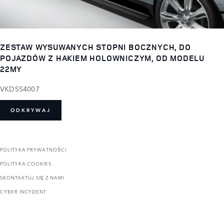
ZESTAW WYSUWANYCH STOPNI BOCZNYCH, DO
POJAZDÓW Z HAKIEM HOLOWNICZYM, OD MODELU
22MY
VKDSS4007
ODKRYWAJ
POLITYKA PRYWATNOŚCI
POLITYKA COOKIES
SKONTAKTUJ SIĘ Z NAMI
CYBER INCYDENT