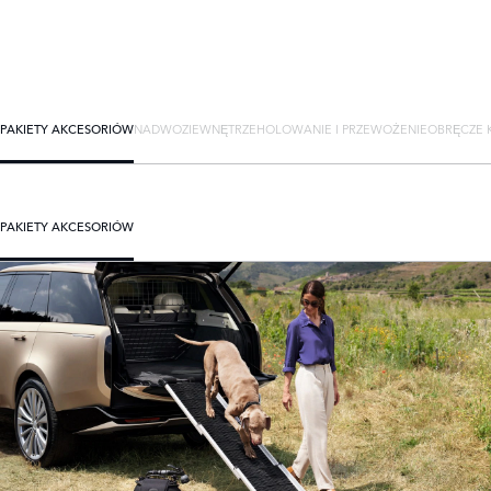
PAKIETY AKCESORIÓW
NADWOZIE
WNĘTRZE
HOLOWANIE I PRZEWOŻENIE
OBRĘCZE K
PAKIETY AKCESORIÓW