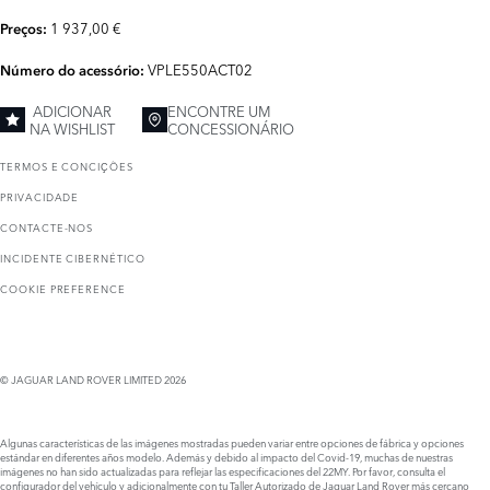
1 937,00 €
Preços:
VPLE550ACT02
Número do acessório:
ADICIONAR
ENCONTRE UM
NA WISHLIST
CONCESSIONÁRIO
TERMOS E CONCIҪÕES
PRIVACIDADE
CONTACTE-NOS
INCIDENTE CIBERNÉTICO
COOKIE PREFERENCE
© JAGUAR LAND ROVER LIMITED 2026
Algunas características de las imágenes mostradas pueden variar entre opciones de fábrica y opciones
estándar en diferentes años modelo. Además y debido al impacto del Covid-19, muchas de nuestras
imágenes no han sido actualizadas para reflejar las especificaciones del 22MY. Por favor, consulta el
configurador del vehículo y adicionalmente con tu Taller Autorizado de Jaguar Land Rover más cercano