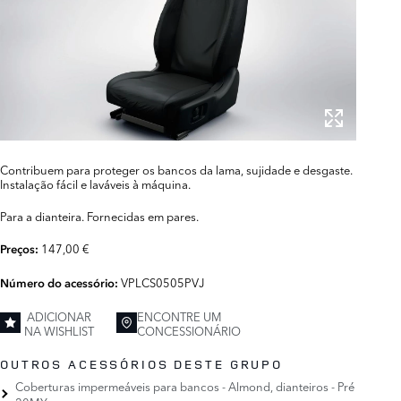
Contribuem para proteger os bancos da lama, sujidade e desgaste.
Instalação fácil e laváveis à máquina.
Para a dianteira. Fornecidas em pares.
147,00 €
Preços:
VPLCS0505PVJ
Número do acessório:
ADICIONAR
ENCONTRE UM
NA WISHLIST
CONCESSIONÁRIO
OUTROS ACESSÓRIOS DESTE GRUPO
Coberturas impermeáveis para bancos - Almond, dianteiros - Pré