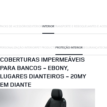
PACKS DE ACESSÓRIOS
EXTERIOR
INTERIOR
TRANSPORTE E REBOQUE
JANTES E ACES
PERSONALIZAÇÃO INTERIOR
PET PRODUCTS
PROTEÇÃO INTERIOR
SEGURANÇA
TECN
COBERTURAS IMPERMEÁVEIS
PARA BANCOS - EBONY,
LUGARES DIANTEIROS - 20MY
EM DIANTE