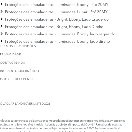
Proteções das embaladeiras - Iluminadas, Ebony - Pré 20MY
Proteções das embaladeiras - Iluminadas, Lunar - Pré 20MY
Proteções das embaladeiras - Bright, Ebony, Lado Esquerdo
Proteções das embaladeiras - Bright, Ebony, Lado Direito
Proteções das embaladeiras - Iluminadas, Ebony, lado esquerdo
Proteções das embaladeiras - Iluminadas, Ebony, lado direito
TERMOS E CONCIҪÕES
PRIVACIDADE
CONTACTE-NOS
INCIDENTE CIBERNÉTICO
COOKIE PREFERENCE
© JAGUAR LAND ROVER LIMITED 2026
Algunas características de las imágenes mostradas pueden variar entre opciones de fábrica y opciones
estándar en diferentes años modelo. Además y debido al impacto del Covid-19, muchas de nuestras
imágenes no han sido actualizadas para reflejar las especificaciones del 22MY. Por favor, consulta el
configurador del vehículo y adicionalmente con tu Taller Autorizado de Jaguar Land Rover más cercano