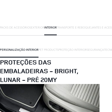
PACKS DE ACESSÓRIOS
EXTERIOR
INTERIOR
TRANSPORTE E REBOQUE
JANTES E ACES
PERSONALIZAÇÃO INTERIOR
PET PRODUCTS
PROTEÇÃO INTERIOR
SEGURANÇA
TECN
PROTEÇÕES DAS
EMBALADEIRAS - BRIGHT,
LUNAR - PRÉ 20MY