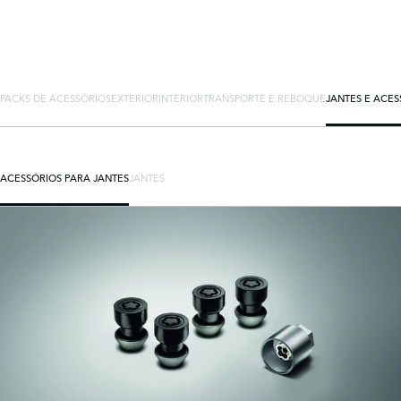
PACKS DE ACESSÓRIOS
EXTERIOR
INTERIOR
TRANSPORTE E REBOQUE
JANTES E ACES
ACESSÓRIOS PARA JANTES
JANTES