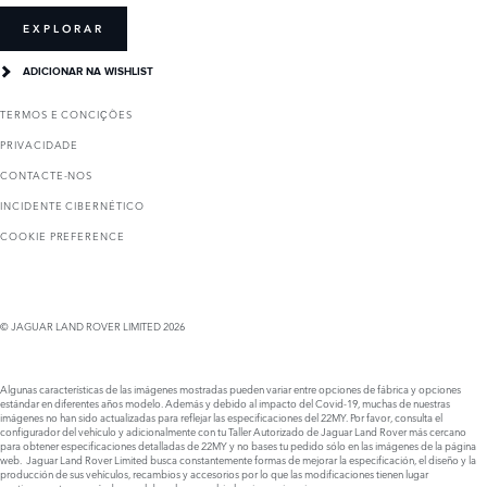
EXPLORAR
ADICIONAR NA WISHLIST
TERMOS E CONCIҪÕES
PRIVACIDADE
CONTACTE-NOS
INCIDENTE CIBERNÉTICO
COOKIE PREFERENCE
© JAGUAR LAND ROVER LIMITED 2026
Algunas características de las imágenes mostradas pueden variar entre opciones de fábrica y opciones
estándar en diferentes años modelo. Además y debido al impacto del Covid-19, muchas de nuestras
imágenes no han sido actualizadas para reflejar las especificaciones del 22MY. Por favor, consulta el
configurador del vehículo y adicionalmente con tu Taller Autorizado de Jaguar Land Rover más cercano
para obtener especificaciones detalladas de 22MY y no bases tu pedido sólo en las imágenes de la página
web. Jaguar Land Rover Limited busca constantemente formas de mejorar la especificación, el diseño y la
producción de sus vehículos, recambios y accesorios por lo que las modificaciones tienen lugar