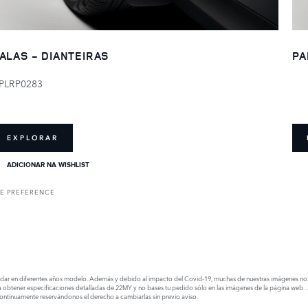
ALAS - DIANTEIRAS
PA
PLRP0283
EXPLORAR
ADICIONAR NA WISHLIST
E PREFERENCE
dar en diferentes años modelo. Además y debido al impacto del Covid-19, muchas de nuestras imágenes no han 
a obtener especificaciones detalladas de 22MY y no bases tu pedido sólo en las imágenes de la página web.
continuamente reservándonos el derecho a cambiarlas sin previo aviso.