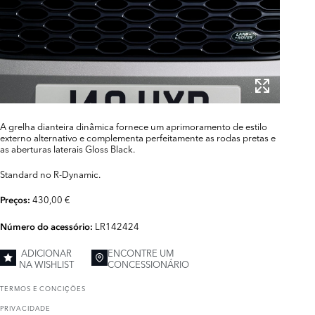
A grelha dianteira dinâmica fornece um aprimoramento de estilo
externo alternativo e complementa perfeitamente as rodas pretas e
as aberturas laterais Gloss Black.
Standard no R-Dynamic.
430,00 €
Preços:
LR142424
Número do acessório:
ADICIONAR
ENCONTRE UM
NA WISHLIST
CONCESSIONÁRIO
TERMOS E CONCIҪÕES
PRIVACIDADE