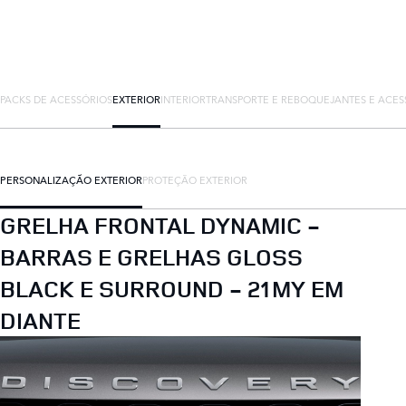
PACKS DE ACESSÓRIOS
EXTERIOR
INTERIOR
TRANSPORTE E REBOQUE
JANTES E ACES
PERSONALIZAÇÃO EXTERIOR
PROTEÇÃO EXTERIOR
GRELHA FRONTAL DYNAMIC -
BARRAS E GRELHAS GLOSS
BLACK E SURROUND - 21MY EM
DIANTE