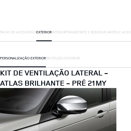
PACKS DE ACESSÓRIOS
EXTERIOR
INTERIOR
TRANSPORTE E REBOQUE
JANTES E ACES
PERSONALIZAÇÃO EXTERIOR
PROTEÇÃO EXTERIOR
KIT DE VENTILAÇÃO LATERAL -
ATLAS BRILHANTE - PRÉ 21MY