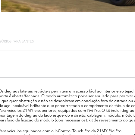
SÓRIOS PARA JANTES
Os degraus laterais retrácteis permitem um acesso fácil ao interior e ao t
porta é aberta/fechada. O modo automático pode ser anulado para permitir o
a qualquer obstrução e não se desdobram em condução fora de estrada ou 
de aço inoxidável brilhante que percorre todo o comprimento da tábua de co
Para veículos 21MY e superiores, equipados com Pivi Pro. O kit inclui degra
montagem do degrau do lado esquerdo e direito, cablagem, módulo, módulo 
parafuso de fixação do módulo (dois necessários), kit de revestimento do gua
Para veículos equipados com o InControl Touch Pro da 21MY Pivi Pro.