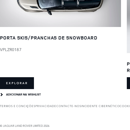
PORTA SKIS/PRANCHAS DE SNOWBOARD
VPLZR0187
P
EXPLORAR
ADICIONAR NA WISHLIST
TERMOS E CONCIҪÕES
PRIVACIDADE
CONTACTE-NOS
INCIDENTE CIBERNÉTICO
COOKI
© JAGUAR LAND ROVER LIMITED 2026