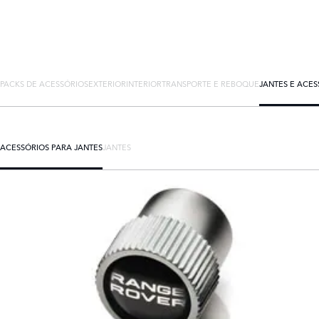
PACKS DE ACESSÓRIOS
EXTERIOR
INTERIOR
TRANSPORTE E REBOQUE
JANTES E ACES
ACESSÓRIOS PARA JANTES
JANTES