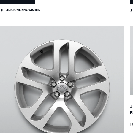
ADICIONAR NA WISHLIST
J
B
L