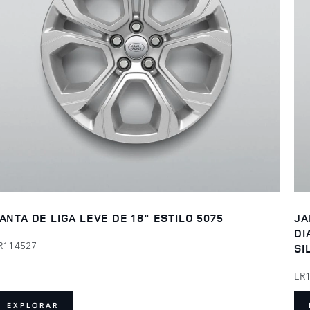
ANTA DE LIGA LEVE DE 18" ESTILO 5075
JA
DI
R114527
SI
LR
EXPLORAR