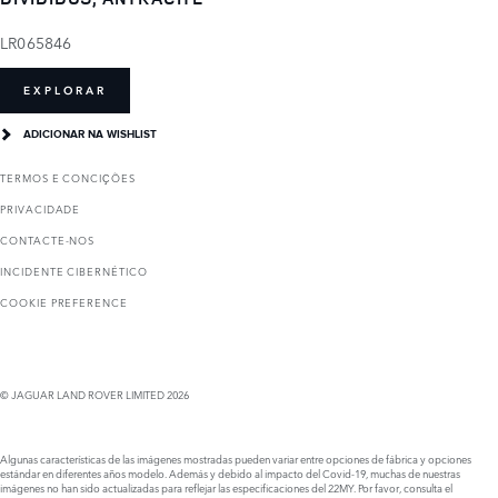
LR065846
EXPLORAR
ADICIONAR NA WISHLIST
TERMOS E CONCIҪÕES
PRIVACIDADE
CONTACTE-NOS
INCIDENTE CIBERNÉTICO
COOKIE PREFERENCE
© JAGUAR LAND ROVER LIMITED 2026
Algunas características de las imágenes mostradas pueden variar entre opciones de fábrica y opciones
estándar en diferentes años modelo. Además y debido al impacto del Covid-19, muchas de nuestras
imágenes no han sido actualizadas para reflejar las especificaciones del 22MY. Por favor, consulta el