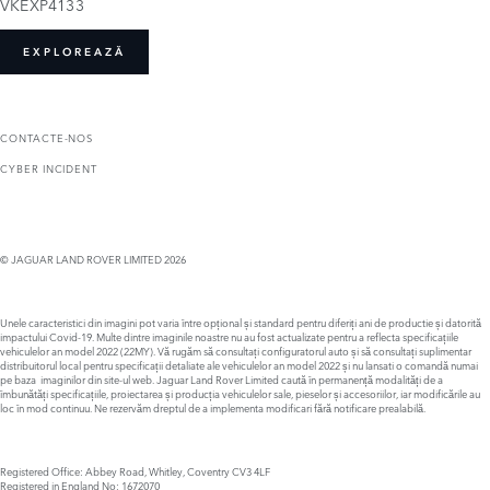
VKEXP4133
EXPLOREAZĂ
CONTACTE-NOS
CYBER INCIDENT
© JAGUAR LAND ROVER LIMITED 2026
Unele caracteristici din imagini pot varia între opțional și standard pentru diferiți ani de productie și datorită
impactului Covid-19. Multe dintre imaginile noastre nu au fost actualizate pentru a reflecta specificațiile
vehiculelor an model 2022 (22MY). Vă rugăm să consultați configuratorul auto și să consultați suplimentar
distribuitorul local pentru specificații detaliate ale vehiculelor an model 2022 și nu lansati o comandă numai
pe baza imaginilor din site-ul web. Jaguar Land Rover Limited caută în permanență modalități de a
îmbunătăți specificațiile, proiectarea și producția vehiculelor sale, pieselor și accesoriilor, iar modificările au
loc în mod continuu. Ne rezervăm dreptul de a implementa modificari fără notificare prealabilă.
Registered Office: Abbey Road, Whitley, Coventry CV3 4LF
Registered in England No: 1672070