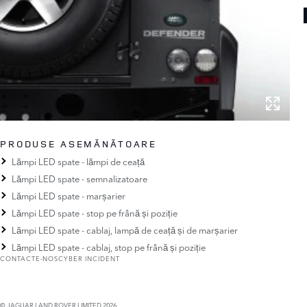
PRODUSE ASEMĂNĂTOARE
Lămpi LED spate - lămpi de ceață
Lămpi LED spate - semnalizatoare
Lămpi LED spate - marșarier
Lămpi LED spate - stop pe frână și poziție
Lămpi LED spate - cablaj, lampă de ceață și de marșarier
Lămpi LED spate - cablaj, stop pe frână și poziție
CONTACTE-NOS
CYBER INCIDENT
© JAGUAR LAND ROVER LIMITED 2026