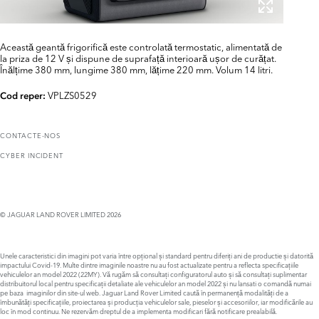
Această geantă frigorifică este controlată termostatic, alimentată de
la priza de 12 V și dispune de suprafață interioară ușor de curățat.
Înălțime 380 mm, lungime 380 mm, lățime 220 mm. Volum 14 litri.
VPLZS0529
Cod reper:
CONTACTE-NOS
CYBER INCIDENT
© JAGUAR LAND ROVER LIMITED 2026
Unele caracteristici din imagini pot varia între opțional și standard pentru diferiți ani de productie și datorită
impactului Covid-19. Multe dintre imaginile noastre nu au fost actualizate pentru a reflecta specificațiile
vehiculelor an model 2022 (22MY). Vă rugăm să consultați configuratorul auto și să consultați suplimentar
distribuitorul local pentru specificații detaliate ale vehiculelor an model 2022 și nu lansati o comandă numai
pe baza imaginilor din site-ul web. Jaguar Land Rover Limited caută în permanență modalități de a
îmbunătăți specificațiile, proiectarea și producția vehiculelor sale, pieselor și accesoriilor, iar modificările au
loc în mod continuu. Ne rezervăm dreptul de a implementa modificari fără notificare prealabilă.