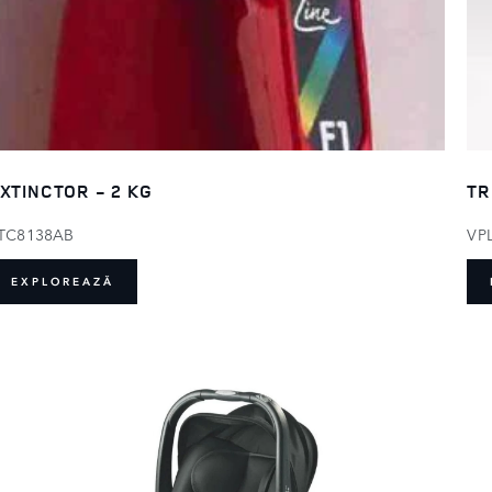
XTINCTOR - 2 KG
TR
TC8138AB
VP
EXPLOREAZĂ