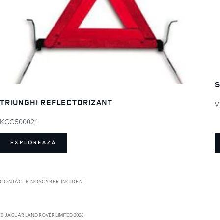
S
TRIUNGHI REFLECTORIZANT
V
KCC500021
EXPLOREAZĂ
CONTACTE-NOS
CYBER INCIDENT
© JAGUAR LAND ROVER LIMITED 2026