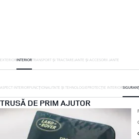
EXTERIOR
INTERIOR
TRANSPORT ȘI TRACTARE
JANTE ȘI ACCESORII JANTE
ASPECT INTERIOR
FUNCȚIONALITATE ȘI TEHNOLOGIE
PROTECȚIE INTERIOR
SIGURAN
TRUSĂ DE PRIM AJUTOR