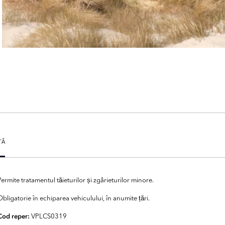
ȚĂ
Permite tratamentul tăieturilor și zgârieturilor minore.
Obligatorie în echiparea vehiculului, în anumite țări.
VPLCS0319
Cod reper: