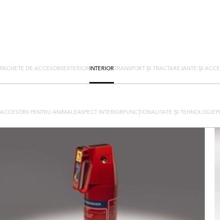
PACHETE DE ACCESORII
EXTERIOR
INTERIOR
TRANSPORT ȘI TRACTARE
JANTE ȘI ACCE
ACCESORII PENTRU ANIMALE
ASPECT INTERIOR
FUNCȚIONALITATE ȘI TEHNOLOGIE
P