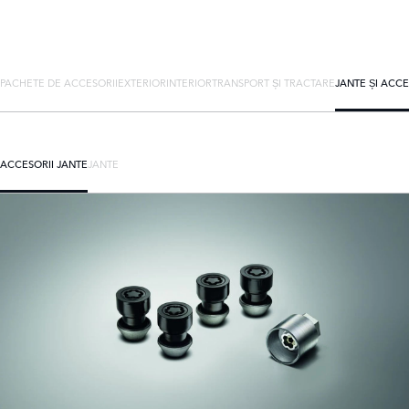
PACHETE DE ACCESORII
EXTERIOR
INTERIOR
TRANSPORT ȘI TRACTARE
JANTE ȘI ACCE
ACCESORII JANTE
JANTE