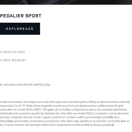
PEDALIER SPORT
EXPLOREAZĂ
CONTACTE-NOS
CYBER INCIDENT
© JAGUAR LAND ROVER LIMITED 2026
Unele caracteristici din imagini pot varia între opțional și standard pentru diferiți ani de productie și datorită
impactului Covid-19. Multe dintre imaginile noastre nu au fost actualizate pentru a reflecta specificațiile
vehiculelor an model 2022 (22MY). Vă rugăm să consultați configuratorul auto și să consultați suplimentar
distribuitorul local pentru specificații detaliate ale vehiculelor an model 2022 și nu lansati o comandă numai
pe baza imaginilor din site-ul web. Jaguar Land Rover Limited caută în permanență modalități de a
îmbunătăți specificațiile, proiectarea și producția vehiculelor sale, pieselor și accesoriilor, iar modificările au
loc în mod continuu. Ne rezervăm dreptul de a implementa modificari fără notificare prealabilă.