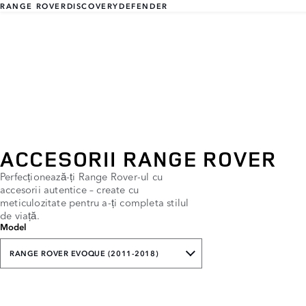
RANGE ROVER
DISCOVERY
DEFENDER
ACCESORII RANGE ROVER
Perfecționează-ți Range Rover-ul cu
accesorii autentice – create cu
meticulozitate pentru a-ți completa stilul
de viață.
Model
RANGE ROVER EVOQUE (2011-2018)